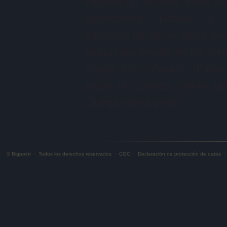
hacerte un nombre entre lo
legendarios. Batalla a 
subiendo de rango hasta que 
pirata más temido de los sie
Carga tus cañones: ¡Pirat
juego de piratas online q
¡Juega ahora gratis!
© Bigpoint
·
Todos los derechos reservados
·
CGC
·
Declaración de protección de datos
·