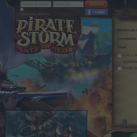
Contraseña olvidada
Nombre de 
Contraseña
Email
CGC
y
D
aceptada
Recibir i