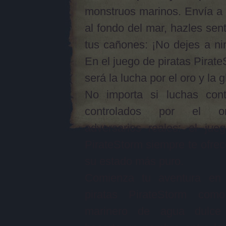
monstruos marinos. Envía a
al fondo del mar, hazles sent
tus cañones: ¡No dejes a ni
En el juego de piratas Pirate
será la lucha por el oro y la g
No importa si luchas con
controlados por el o
adversarios reales: el jue
PirateStorm siempre te ofrec
su estado más puro.
Comienza tu aventura en
piratas PirateStorm com
marinero de agua dulce